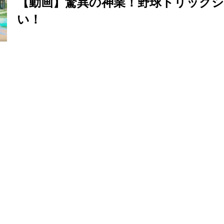
【動画】驚異の神業！野球トリック
い！