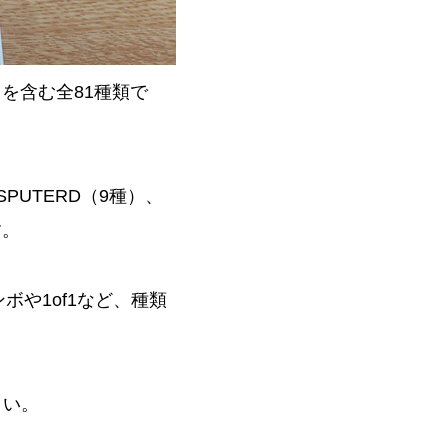
種）を含む全81種類で
SPUTERD（9種）、
す。
や1of1など、種類
さい。