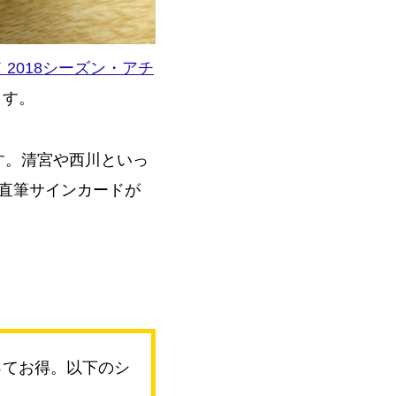
2018シーズン・アチ
ます。
す。清宮や西川といっ
の直筆サインカードが
。
まってお得。以下のシ