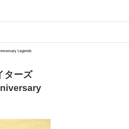
sary Legends
イターズ
versary