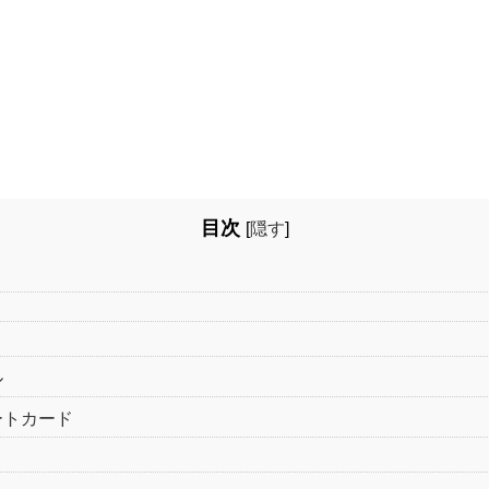
目次
[
隠す
]
ル
ートカード